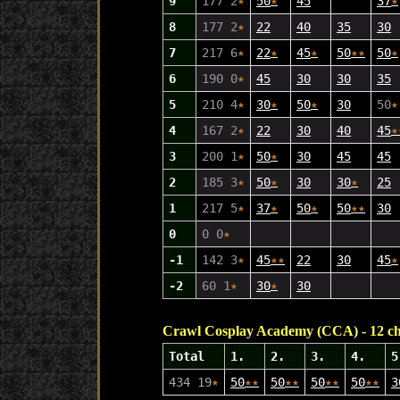
9
177 2
★
50
★
45
37
★
8
177 2
★
22
40
35
30
7
217 6
★
22
★
45
★
50
★
★
50
★
6
190 0
★
45
30
30
35
5
210 4
★
30
★
50
★
30
50
★
4
167 2
★
22
30
40
45
★
3
200 1
★
50
★
30
45
45
2
185 3
★
50
★
30
30
★
25
1
217 5
★
37
★
50
★
50
★
★
30
0
0 0
★
-1
142 3
★
45
★
★
22
30
45
★
-2
60 1
★
30
★
30
Crawl Cosplay Academy (CCA) - 12 ch
Total
1.
2.
3.
4.
5
434 19
★
50
★
★
50
★
★
50
★
★
50
★
★
3