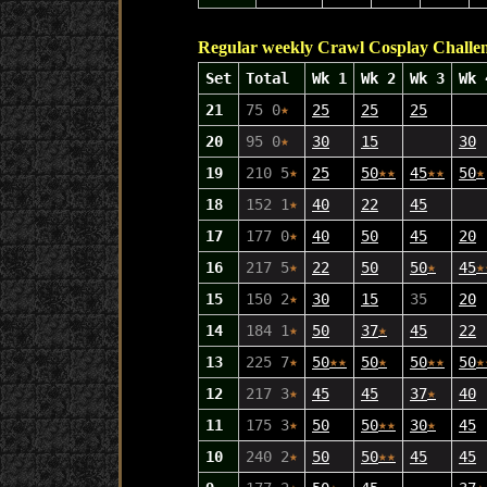
Regular weekly Crawl Cosplay Challe
Set
Total
Wk 1
Wk 2
Wk 3
Wk 
21
75 0
★
25
25
25
20
95 0
★
30
15
30
19
210 5
★
25
50
★
★
45
★
★
50
★
18
152 1
★
40
22
45
17
177 0
★
40
50
45
20
16
217 5
★
22
50
50
★
45
★
15
150 2
★
30
15
35
20
14
184 1
★
50
37
★
45
22
13
225 7
★
50
★
★
50
★
50
★
★
50
★
12
217 3
★
45
45
37
★
40
11
175 3
★
50
50
★
★
30
★
45
10
240 2
★
50
50
★
★
45
45