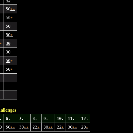
45
50
★
★
50
★
50
50
★
★
30
30
50
★
50
★
allenges
.
6.
7.
8.
9.
10.
11.
12.
0
50
★
★
30
★
★
22
★
30
★
★
22
★
30
★
★
20
★