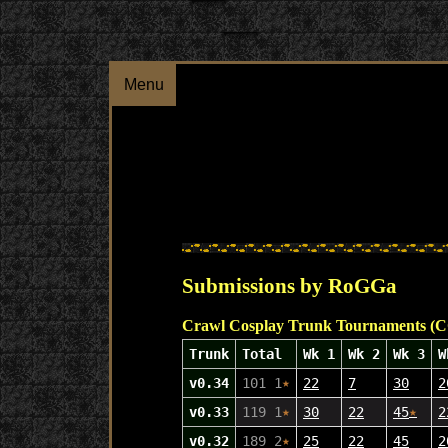
Menu
Submissions by RoGGa
Crawl Cosplay Trunk Tournaments (
Trunk
Total
Wk 1
Wk 2
Wk 3
W
v0.34
101 1
★
22
7
30
2
v0.33
119 1
★
30
22
45
★
2
v0.32
189 2
★
25
22
45
2