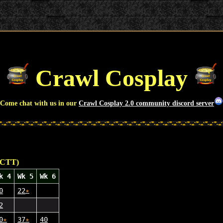
Crawl Cosplay
Come chat with us in our
Crawl Cosplay 2.0 community discord server
CCTT)
k 4
Wk 5
Wk 6
0
22
★
2
0
★
37
★
40