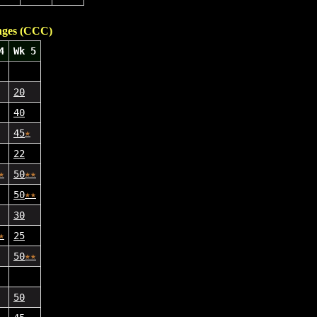
nges (CCC)
4
Wk 5
20
40
45
★
22
★
50
★
★
50
★
★
30
★
25
50
★
★
50